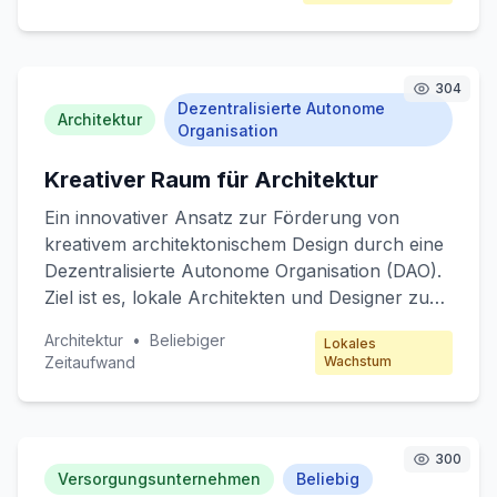
sind Kunstliebhaber und Sammler, die ein
Interesse an digitaler Kunst und neuen
Technologien haben.
304
Dezentralisierte Autonome
Architektur
Organisation
Kreativer Raum für Architektur
Ein innovativer Ansatz zur Förderung von
kreativem architektonischem Design durch eine
Dezentralisierte Autonome Organisation (DAO).
Ziel ist es, lokale Architekten und Designer zu
vernetzen und ihnen eine Plattform zu bieten,
Architektur
•
Beliebiger
Lokales
um ihre Werke zu präsentieren und zu
Zeitaufwand
Wachstum
verkaufen. Die Plattform ermöglicht es den
Mitgliedern, gemeinsam Projekte zu initiieren
und zu verwalten, wobei die
Entscheidungsfindung dezentralisiert ist.
300
Versorgungsunternehmen
Beliebig
Zielkunden sind kreative Fachleute und kleine