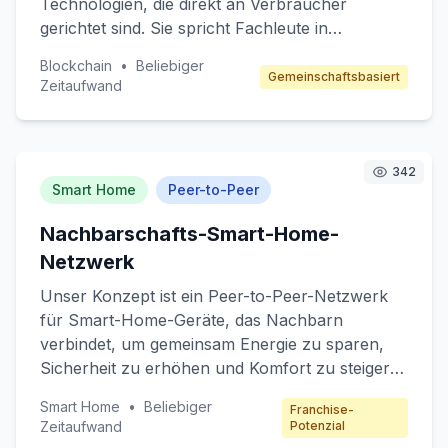
Technologien, die direkt an Verbraucher
gerichtet sind. Sie spricht Fachleute in
Deutschland an, die ihre Fähigkeiten in diesem
Blockchain
•
Beliebiger
aufstrebenden Technologiefeld erweitern
Gemeinschaftsbasiert
Zeitaufwand
möchten. Der Kernwert liegt in der
Bereitstellung von qualitativ hochwertigen,
praxisorientierten Lerninhalten, die von
führenden Experten aus der Blockchain-
342
Smart Home
Peer-to-Peer
Industrie erstellt werden. Die Plattform bietet
auch Networking-Möglichkeiten, um eine
Nachbarschafts-Smart-Home-
Gemeinschaft von gleichgesinnten Fachleuten
Netzwerk
zu fördern. Einnahmen werden durch
Kursgebühren und Zertifizierungen generiert.
Unser Konzept ist ein Peer-to-Peer-Netzwerk
für Smart-Home-Geräte, das Nachbarn
verbindet, um gemeinsam Energie zu sparen,
Sicherheit zu erhöhen und Komfort zu steigern.
Die Plattform ermöglicht es Nutzern, ihre
Smart Home
•
Beliebiger
Franchise-
Smart-Home-Systeme zu integrieren und
Zeitaufwand
Potenzial
Funktionen wie gemeinsam genutzte