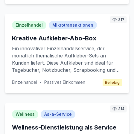
Sicherheitskameras, Energiemanagement und
automatisierte Nachbarschaftsdienste zu
nutzen. Zielgruppe sind technologieaffine
317
Einzelhandel
Mikrotransaktionen
Haushalte in städtischen und suburbanen
Gebieten. Einnahmen werden durch monatliche
Kreative Aufkleber-Abo-Box
Abonnements und eine geringe Gebühr für die
Nutzung spezieller Dienste generiert.
Ein innovativer Einzelhandelsservice, der
monatlich thematische Aufkleber-Sets an
Kunden liefert. Diese Aufkleber sind ideal für
Tagebücher, Notizbücher, Scrapbooking und
persönliche Organisation. Der Service richtet
Einzelhandel
•
Passives Einkommen
Beliebig
sich an kreative Menschen, die Spaß an
Individualisierung und Design haben. Durch ein
Mikrotransaktionsmodell können Kunden
zusätzliche exklusive Designs oder limitierte
314
Editionen erwerben.
Wellness
As-a-Service
Wellness-Dienstleistung als Service