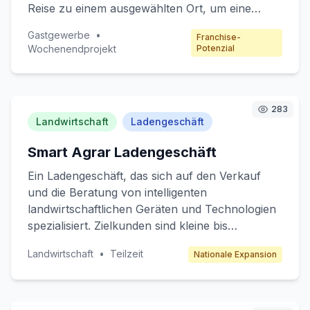
Reise zu einem ausgewählten Ort, um eine
exklusive Verkostung regionaler Gerichte zu
Gastgewerbe
•
Franchise-
genießen. Das Projekt richtet sich an
Wochenendprojekt
Potenzial
Feinschmecker und Reisende, die authentische
und hochwertige Essens-Erlebnisse suchen.
Der Gewinn kommt aus Buchungsgebühren
und Partnerschaften mit lokalen Produzenten
283
Landwirtschaft
Ladengeschäft
und Hotels.
Smart Agrar Ladengeschäft
Ein Ladengeschäft, das sich auf den Verkauf
und die Beratung von intelligenten
landwirtschaftlichen Geräten und Technologien
spezialisiert. Zielkunden sind kleine bis
mittelgroße Landwirte, die ihre Effizienz durch
Landwirtschaft
•
Teilzeit
Nationale Expansion
moderne Technik steigern möchten. Das
Geschäft bietet Produkte wie Drohnen für die
Ernteüberwachung, Sensoren für
Bodenanalyse und automatisierte