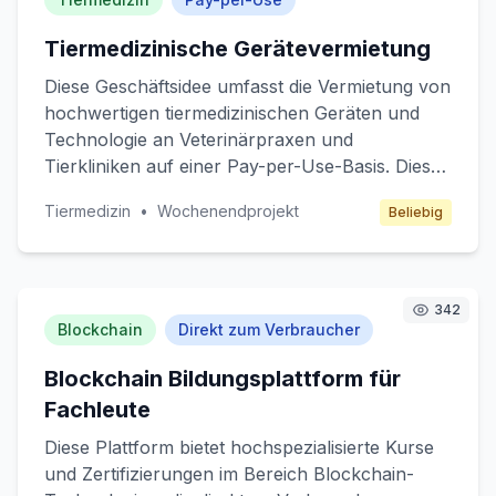
Tiermedizinische Gerätevermietung
Diese Geschäftsidee umfasst die Vermietung von
hochwertigen tiermedizinischen Geräten und
Technologie an Veterinärpraxen und
Tierkliniken auf einer Pay-per-Use-Basis. Dies
ermöglicht den Zugang zu fortschrittlichen
Tiermedizin
•
Wochenendprojekt
Beliebig
Geräten ohne hohe Investitionskosten.
Zielkunden sind Veterinärpraktiker, die ihre
diagnostischen und therapeutischen Fähigkeiten
erweitern möchten, ohne die finanzielle
342
Belastung einer vollständigen Anschaffung. Das
Blockchain
Direkt zum Verbraucher
Geschäftsmodell basiert auf einer Pay-per-Use-
Blockchain Bildungsplattform für
Struktur, bei der Kunden für die tatsächliche
Nutzung der Geräte zahlen.
Fachleute
Diese Plattform bietet hochspezialisierte Kurse
und Zertifizierungen im Bereich Blockchain-