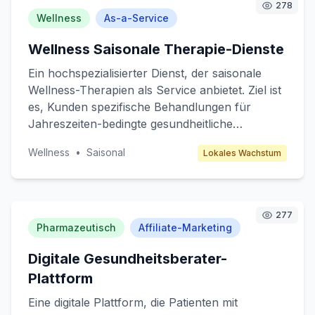
278
Bewässerungssysteme an. Einnahmen werden
Wellness
As-a-Service
durch den Verkauf dieser Geräte sowie durch
Wellness Saisonale Therapie-Dienste
Beratungsdienstleistungen erzielt.
Ein hochspezialisierter Dienst, der saisonale
Wellness-Therapien als Service anbietet. Ziel ist
es, Kunden spezifische Behandlungen für
Jahreszeiten-bedingte gesundheitliche
Herausforderungen wie Winterdepression oder
Wellness
•
Saisonal
Lokales Wachstum
Frühlingsallergien zu bieten. Der Service
umfasst personalisierte Therapiesitzungen, die
von Experten durchgeführt werden.
Zielgruppen sind gesundheitsbewusste
277
Einzelpersonen, die bereit sind, in ihre geistige
Pharmazeutisch
Affiliate-Marketing
und körperliche Gesundheit zu investieren. Das
Digitale Gesundheitsberater-
Geschäftsmodell basiert auf einer
abonnementbasierten Struktur, bei der Kunden
Plattform
für saisonale Programme bezahlen.
Eine digitale Plattform, die Patienten mit