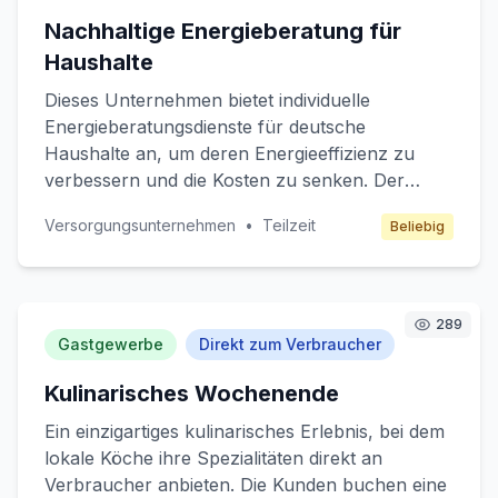
Architekturstudios. Der Gewinn entsteht durch
Nachhaltige Energieberatung für
Mitgliedsgebühren und
Haushalte
Transaktionsprovisionen.
Dieses Unternehmen bietet individuelle
Energieberatungsdienste für deutsche
Haushalte an, um deren Energieeffizienz zu
verbessern und die Kosten zu senken. Der
Service umfasst die Analyse des aktuellen
Versorgungsunternehmen
•
Teilzeit
Beliebig
Energieverbrauchs, maßgeschneiderte
Empfehlungen zur Nutzung erneuerbarer
Energien und die Unterstützung bei der
Beantragung staatlicher Fördermittel.
289
Zielkunden sind umweltbewusste Haushalte und
Gastgewerbe
Direkt zum Verbraucher
Eigenheimbesitzer. Das Geschäftsmodell basiert
Kulinarisches Wochenende
auf Beratungsgebühren und Provisionen von
Partnerunternehmen.
Ein einzigartiges kulinarisches Erlebnis, bei dem
lokale Köche ihre Spezialitäten direkt an
Verbraucher anbieten. Die Kunden buchen eine