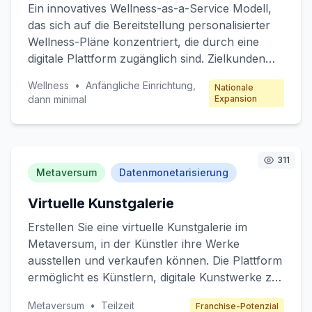
Ein innovatives Wellness-as-a-Service Modell,
das sich auf die Bereitstellung personalisierter
Wellness-Pläne konzentriert, die durch eine
digitale Plattform zugänglich sind. Zielkunden
sind arbeitsreiche Berufstätige und
Wellness
•
Anfängliche Einrichtung,
Nationale
Unternehmen, die ihren Mitarbeitern Wellness-
dann minimal
Expansion
Programme anbieten möchten. Die Plattform
bietet maßgeschneiderte Pläne, die Ernährung,
Bewegung und Meditation umfassen,
unterstützt durch KI-gestützte Empfehlungen.
311
Metaversum
Datenmonetarisierung
Einnahmen werden durch Abonnements und
Unternehmenspartnerschaften generiert.
Virtuelle Kunstgalerie
Erstellen Sie eine virtuelle Kunstgalerie im
Metaversum, in der Künstler ihre Werke
ausstellen und verkaufen können. Die Plattform
ermöglicht es Künstlern, digitale Kunstwerke zu
monetarisieren, indem sie Token-basierte
Metaversum
•
Teilzeit
Franchise-Potenzial
Rechte an Kunstwerken verkaufen. Zielkunden