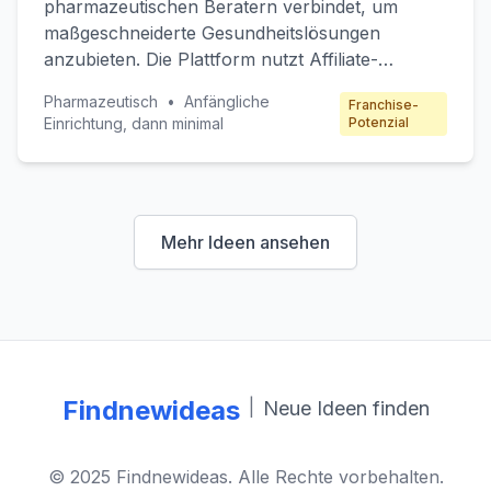
pharmazeutischen Beratern verbindet, um
maßgeschneiderte Gesundheitslösungen
anzubieten. Die Plattform nutzt Affiliate-
Marketing, indem sie mit Apotheken und
Pharmazeutisch
•
Anfängliche
Franchise-
Gesundheitsdienstleistern zusammenarbeitet,
Einrichtung, dann minimal
Potenzial
um Produkte und Dienstleistungen zu
empfehlen. Zielkunden sind Patienten, die nach
personalisierten Gesundheitslösungen suchen
und Apotheken, die ihre Reichweite erhöhen
Mehr Ideen ansehen
möchten.
Findnewideas
|
Neue Ideen finden
© 2025 Findnewideas. Alle Rechte vorbehalten.