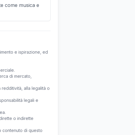
rte come musica e
erimento e ispirazione, ed
erciale.
cerca di mercato,
edditività, alla legalità o
sponsabilità legali e
dea.
irette o indirette
ro contenuto di questo