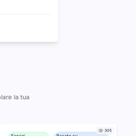
lare la tua
305
Servizi
Basato su