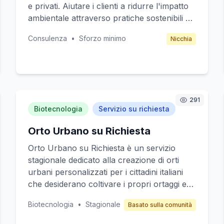
e privati. Aiutare i clienti a ridurre l'impatto
ambientale attraverso pratiche sostenibili e
l'uso di tecnologie verdi. Il servizio può
Consulenza
•
Sforzo minimo
Nicchia
includere audit ambientali, formazione e
partnership con fornitori di soluzioni
ecologiche. Target clienti includono piccole
imprese, negozi locali e famiglie che
desiderano migliorare la loro impronta
291
ecologica. Il modello di guadagno si basa su
Biotecnologia
Servizio su richiesta
pacchetti di consulenza e licenze per l'uso
di strumenti e metodologie sviluppate.
Orto Urbano su Richiesta
Orto Urbano su Richiesta è un servizio
stagionale dedicato alla creazione di orti
urbani personalizzati per i cittadini italiani
che desiderano coltivare i propri ortaggi e
piante aromatiche senza la necessità di
Biotecnologia
•
Stagionale
Basato sulla comunità
competenze avanzate. Il servizio fornisce
kit di avviamento, consulenza su misura e