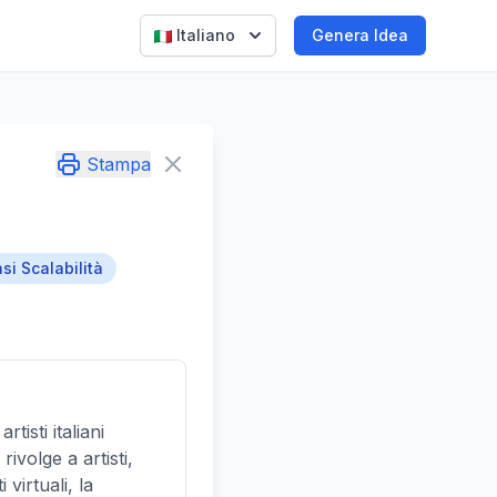
Italiano
Genera Idea
Stampa
si Scalabilità
isti italiani
ivolge a artisti,
 virtuali, la