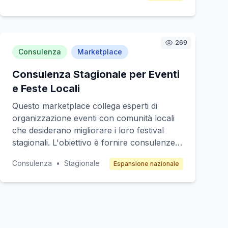
consentendo ai proprietari di ridurre i costi
operativi e migliorare l'efficienza. Il target
clienti include piccole imprese, liberi
269
professionisti e startup che necessitano di
Consulenza
Marketplace
un supporto finanziario semplificato. Il
modello di profitto si basa su abbonamenti
Consulenza Stagionale per Eventi
mensili o annuali.
e Feste Locali
Questo marketplace collega esperti di
organizzazione eventi con comunità locali
che desiderano migliorare i loro festival
stagionali. L'obiettivo è fornire consulenze
su logistica, marketing, e intrattenimento
Consulenza
•
Stagionale
Espansione nazionale
per eventi locali, con un focus su tradizioni
e cultura italiana. I clienti principali sono
comuni, associazioni culturali e piccole
imprese locali. Il modello di guadagno si
basa su commissioni dalle transazioni