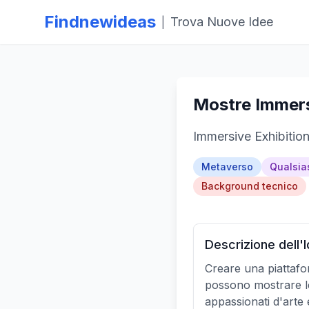
Findnewideas
Trova Nuove Idee
|
Mostre Immers
Immersive Exhibitio
Metaverso
Qualsia
Background tecnico
Descrizione dell'
Creare una piattafor
possono mostrare le l
appassionati d'arte e