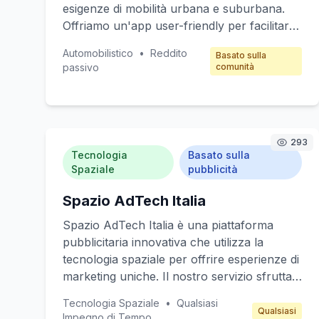
esigenze di mobilità urbana e suburbana.
Offriamo un'app user-friendly per facilitare
la prenotazione e il pagamento, puntando a
Automobilistico
•
Reddito
Basato sulla
ridurre la dipendenza dall'auto privata. I
passivo
comunità
nostri clienti target sono giovani
professionisti, famiglie e turisti che cercano
soluzioni di trasporto flessibili ed
economiche. Il modello di reddito è basato
293
su abbonamenti mensili e tariffe per l'uso
Tecnologia
Basato sulla
orario dei veicoli.
Spaziale
pubblicità
Spazio AdTech Italia
Spazio AdTech Italia è una piattaforma
pubblicitaria innovativa che utilizza la
tecnologia spaziale per offrire esperienze di
marketing uniche. Il nostro servizio sfrutta
dati satellitari e immagini ad alta risoluzione
Tecnologia Spaziale
•
Qualsiasi
per creare campagne pubblicitarie
Qualsiasi
Impegno di Tempo