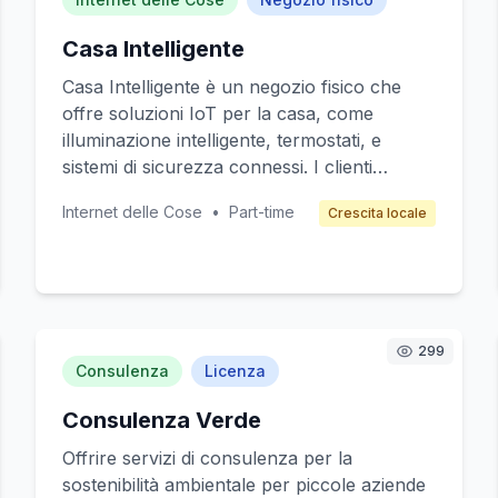
Casa Intelligente
Casa Intelligente è un negozio fisico che
offre soluzioni IoT per la casa, come
illuminazione intelligente, termostati, e
sistemi di sicurezza connessi. I clienti
possono sperimentare i dispositivi in un
Internet delle Cose
•
Part-time
Crescita locale
ambiente reale, ricevere consulenza su
misura e facilitare l'installazione. Il negozio
mira a famiglie e individui tecnologicamente
curiosi che cercano di migliorare la loro
qualità di vita con la tecnologia. La redditività
deriva dalla vendita di prodotti e servizi di
299
Consulenza
Licenza
installazione.
Consulenza Verde
Offrire servizi di consulenza per la
sostenibilità ambientale per piccole aziende