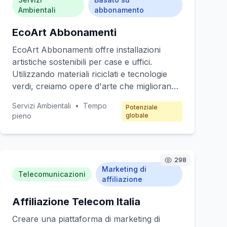
Ambientali
abbonamento
EcoArt Abbonamenti
EcoArt Abbonamenti offre installazioni
artistiche sostenibili per case e uffici.
Utilizzando materiali riciclati e tecnologie
verdi, creiamo opere d'arte che migliorano
l'estetica degli spazi mentre promuovono la
Servizi Ambientali
•
Tempo
Potenziale
consapevolezza ambientale. I clienti
pieno
globale
abbonati ricevono nuove opere ogni
trimestre, con possibilità di
personalizzazione. Target: famiglie,
professionisti e aziende attente all'ambiente.
298
Marketing di
Modello di guadagno: abbonamento
Telecomunicazioni
affiliazione
trimestrale con opzioni premium.
Affiliazione Telecom Italia
Creare una piattaforma di marketing di