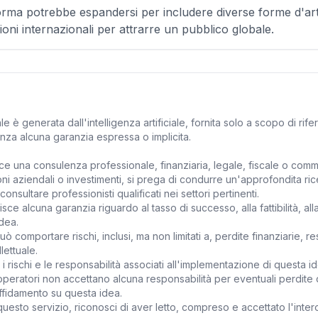
aforma potrebbe espandersi per includere diverse forme d'a
ioni internazionali per attrarre un pubblico globale.
e è generata dall'intelligenza artificiale, fornita solo a scopo di rif
nza alcuna garanzia espressa o implicita.
ce una consulenza professionale, finanziaria, legale, fiscale o comm
ni aziendali o investimenti, si prega di condurre un'approfondita ri
di consultare professionisti qualificati nei settori pertinenti.
e alcuna garanzia riguardo al tasso di successo, alla fattibilità, alla r
idea.
uò comportare rischi, inclusi, ma non limitati a, perdite finanziarie, re
lettuale.
i i rischi e le responsabilità associati all'implementazione di questa i
operatori non accettano alcuna responsabilità per eventuali perdite d
affidamento su questa idea.
questo servizio, riconosci di aver letto, compreso e accettato l'inte