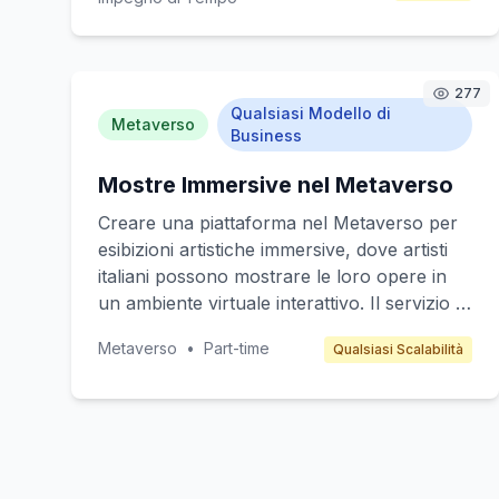
immersive per aziende italiane nel settore
turistico, agricolo e ambientale. I clienti
target sono aziende che cercano di
differenziarsi attraverso metodi di marketing
277
Qualsiasi Modello di
avanzati e innovativi. Il modello di business
Metaverso
Business
si basa sulla vendita di spazi pubblicitari
premium e servizi di consulenza per la
Mostre Immersive nel Metaverso
creazione di contenuti personalizzati.
Creare una piattaforma nel Metaverso per
esibizioni artistiche immersive, dove artisti
italiani possono mostrare le loro opere in
un ambiente virtuale interattivo. Il servizio si
rivolge a artisti, appassionati d'arte e
Metaverso
•
Part-time
Qualsiasi Scalabilità
gallerie. Il modello di guadagno include la
vendita di biglietti virtuali, la commissione
sulle vendite d'arte e la pubblicità.