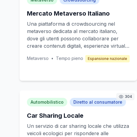
Mercato Metaverso Italiano
Una piattaforma di crowdsourcing nel
metaverso dedicata al mercato italiano,
dove gli utenti possono collaborare per
creare contenuti digitali, esperienze virtuali
e prodotti culturali. Il valore principale è la
Metaverso
•
Tempo pieno
Espansione nazionale
creazione di un ecosistema creativo che
valorizza la cultura e le tradizioni italiane. I
clienti target includono aziende italiane,
artisti e creativi che vogliono espandere la
loro presenza nel metaverso. Il modello di
guadagno si basa su commissioni per
304
Automobilistico
Diretto al consumatore
transazioni, abbonamenti premium e
sponsorizzazioni.
Car Sharing Locale
Un servizio di car sharing locale che utilizza
veicoli ecologici per rispondere alle