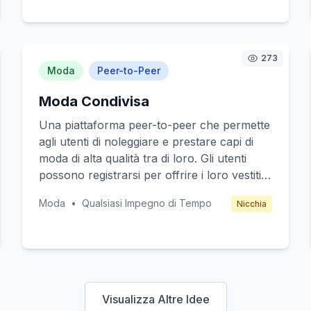
assistenza continua per la manutenzione. I
clienti target sono famiglie urbane e giovani
professionisti attenti alla sostenibilità e alla
273
freschezza degli alimenti. Il modello di
Moda
Peer-to-Peer
guadagno si basa su abbonamenti stagionali
e servizi aggiuntivi come workshop e eventi
Moda Condivisa
di comunità.
Una piattaforma peer-to-peer che permette
agli utenti di noleggiare e prestare capi di
moda di alta qualità tra di loro. Gli utenti
possono registrarsi per offrire i loro vestiti e
accessori per il noleggio, stabilendo il
Moda
•
Qualsiasi Impegno di Tempo
Nicchia
prezzo e la durata del prestito. Il servizio si
rivolge a giovani professionisti e studenti
universitari che desiderano accedere a
moda di lusso senza acquistarla. La
piattaforma guadagna una commissione su
ogni transazione completata.
Visualizza Altre Idee