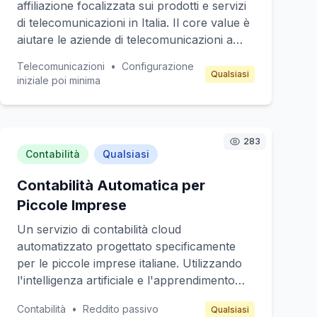
affiliazione focalizzata sui prodotti e servizi
di telecomunicazioni in Italia. Il core value è
aiutare le aziende di telecomunicazioni a
raggiungere un pubblico più ampio
Telecomunicazioni
•
Configurazione
attraverso affiliati che promuovono offerte
Qualsiasi
iniziale poi minima
speciali, nuovi piani e servizi. I clienti target
sono giovani professionisti e famiglie che
cercano offerte convenienti e servizi
innovativi. La piattaforma genererà entrate
283
Contabilità
Qualsiasi
attraverso commissioni sulle vendite
generate dagli affiliati.
Contabilità Automatica per
Piccole Imprese
Un servizio di contabilità cloud
automatizzato progettato specificamente
per le piccole imprese italiane. Utilizzando
l'intelligenza artificiale e l'apprendimento
automatico, il sistema ridurrà il carico di
Contabilità
•
Reddito passivo
Qualsiasi
lavoro manuale per la gestione finanziaria,