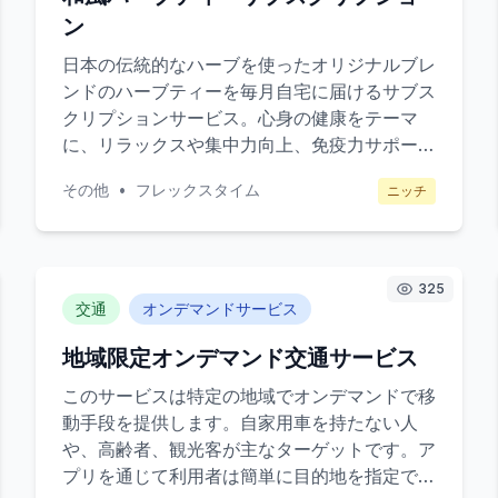
ン
日本の伝統的なハーブを使ったオリジナルブレ
ンドのハーブティーを毎月自宅に届けるサブス
クリプションサービス。心身の健康をテーマ
に、リラックスや集中力向上、免疫力サポート
など異なる効果を持つブレンドを提供。ターゲ
その他
•
フレックスタイム
ニッチ
ットは健康に関心がある20代から40代の男
女。直販モデルを活用し、オンラインプラット
フォームを通じて直接消費者に販売し、顧客の
フィードバックを元に商品開発を行う。
325
交通
オンデマンドサービス
地域限定オンデマンド交通サービス
このサービスは特定の地域でオンデマンドで移
動手段を提供します。自家用車を持たない人
や、高齢者、観光客が主なターゲットです。ア
プリを通じて利用者は簡単に目的地を指定で