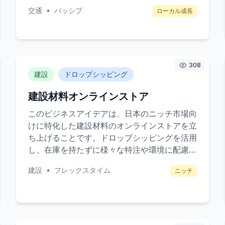
き、近くにいるドライバーが迎えに来ます。料
交通
•
パッシブ
ローカル成長
金は距離と時間に基づいて計算され、ドライバ
ーと利益を分け合います。
308
建設
ドロップシッピング
建設材料オンラインストア
このビジネスアイデアは、日本のニッチ市場向
けに特化した建設材料のオンラインストアを立
ち上げることです。ドロップシッピングを活用
し、在庫を持たずに様々な特注や環境に配慮し
た建設材料を提供します。ターゲット顧客は小
建設
•
フレックスタイム
ニッチ
規模な施工業者やDIY愛好者で、特に特異な材
料を探している方々です。収益は商品の販売手
数料から得られます。