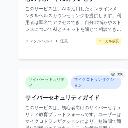
このサービスは、AIを活用したオンラインメ
ンタルヘルスカウンセリングを提供します。利
用者は匿名でアクセスでき、自分の悩みやスト
レスについてAIとチャットを通じて相談でき
ます。AIは自然言語処理技術を使い、個々に
メンタルヘルス
•
任意
ローカル成長
合わせたアドバイスやストレス管理の方法を提
案します。対象顧客は、忙しいサラリーマンや
家事・育児に追われる主婦、または学校生活で
悩む学生たちです。収益モデルは月額サブスク
リプション制で、プランに応じて利用回数や機
326
能が増加します。
サイバーセキュリテ
マイクロトランザクシ
ィ
ョン
サイバーセキュリティガイド
このサービスは、初心者向けのサイバーセキュ
リティ教育プラットフォームです。ユーザーは
マイクロトランザクションにより、短時間で簡