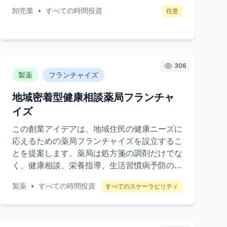
提供することで、伝統文化の普及と地域経済の
卸売業
•
すべての時間投資
任意
活性化を図ります。ターゲット顧客は、伝統文
化に興味がある日本国内外の個人や観光客、イ
ンテリアデザイナー、ギフトショップなど。
306
製薬
フランチャイズ
地域密着型健康相談薬局フランチャ
イズ
この創業アイデアは、地域住民の健康ニーズに
応えるための薬局フランチャイズを設立するこ
とを提案します。薬局は処方箋の調剤だけでな
く、健康相談、栄養指導、生活習慣病予防のた
めのセミナーなどを提供します。ターゲット顧
製薬
•
すべての時間投資
すべてのスケーラビリティ
客は、高齢者や健康意識の高い地域住民です。
収益モデルは、処方箋の調剤、オーバー・ザ・
カウンター（OTC）医薬品の販売、健康相談
サービスの提供から成り立ちます。