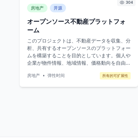
304
テンツの販売によるものです。
房地产
开源
オープンソース不動産プラットフォ
ーム
このプロジェクトは、不動産データを収集、分
析、共有するオープンソースのプラットフォー
ムを構築することを目的としています。個人や
企業が物件情報、地域情報、価格動向を自由に
アクセスし、活用できるようにします。これに
房地产
•
弹性时间
所有的可扩展性
より、透明性の向上と、ユーザーがより良い不
動産取引を行うための支援を提供します。主な
ターゲットは、個人の不動産投資家、不動産業
者、不動産に関心のある一般消費者です。収益
モデルは、プレミアムサービスの提供、データ
分析ツールの販売、広告収入を中心としていま
す。