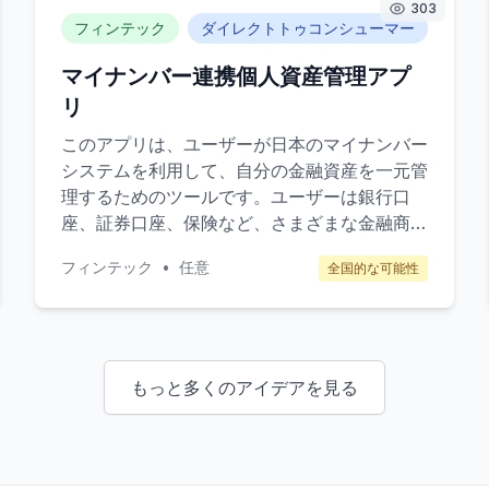
303
フィンテック
ダイレクトトゥコンシューマー
マイナンバー連携個人資産管理アプ
リ
このアプリは、ユーザーが日本のマイナンバー
システムを利用して、自分の金融資産を一元管
理するためのツールです。ユーザーは銀行口
座、証券口座、保険など、さまざまな金融商品
を一括して管理でき、リアルタイムで資産状況
フィンテック
•
任意
全国的な可能性
を確認できます。ターゲット顧客は、資産管理
に興味を持つ20代から50代の働く世代。収益
モデルは、プレミアム機能の月額サブスクリプ
ションと、パートナー金融機関からの紹介手数
料です。
もっと多くのアイデアを見る