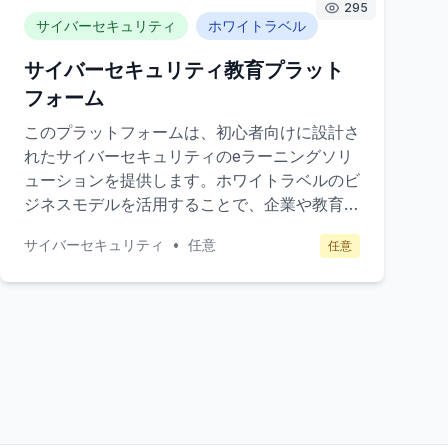
295
サイバーセキュリティ
ホワイトラベル
サイバーセキュリティ教育プラット
フォーム
このプラットフォームは、初心者向けに設計さ
れたサイバーセキュリティのeラーニングソリ
ューションを提供します。ホワイトラベルのビ
ジネスモデルを活用することで、企業や教育機
関が自社ブランドとして展開できる柔軟なサー
サイバーセキュリティ
•
任意
任意
ビスを提供します。コアバリューは、初心者で
も理解しやすいコンテンツとインタラクティブ
な学習体験を通じて、サイバーセキュリティの
基礎知識を広めることです。ターゲット顧客
は、中小企業、教育機関、個人学習者です。収
益モデルは、ライセンス販売とサブスクリプシ
ョンによる継続的な収入を見込んでいます。