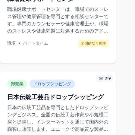
職場健康サポートセンターは、職場でのストレ
ス管理や健康管理を専門とする相談センターで
す。専門のカウンセラーや健康管理士が、職場
のストレスや健康問題に対処するためのアドバ
イスやサポートを提供します。ターゲット顧客
職場
•
パートタイム
全国的な可能性
は、企業や団体の従業員です。収益は、企業契
約や個人相談料から得られます。
319
卸売業
ドロップシッピング
日本伝統工芸品ドロップシッピング
日本の伝統工芸品を専門としたドロップシッピ
ングビジネス。全国の伝統工芸作家や小規模工
房と提携し、インターネットを通じて国内外の
顧客に販売します。ユニークで高品質な製品を