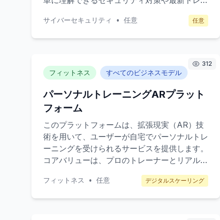
単に理解できるセキュリティ対策や最新トレン
ドに関するチュートリアルやガイドを購入でき
サイバーセキュリティ
•
任意
任意
ます。ターゲット顧客は、個人のインターネッ
トユーザー、小規模ビジネスのオーナー、そし
て基本的なサイバーセキュリティ知識を身につ
けたい人々です。
312
フィットネス
すべてのビジネスモデル
パーソナルトレーニングARプラット
フォーム
このプラットフォームは、拡張現実（AR）技
術を用いて、ユーザーが自宅でパーソナルトレ
ーニングを受けられるサービスを提供します。
コアバリューは、プロのトレーナーとリアルタ
イムでインタラクティブなトレーニングを行え
フィットネス
•
任意
デジタルスケーリング
ることです。目標顧客は、忙しくてジムに通う
時間がないが、個別のトレーニングを求める
20代から40代の働く世代です。収益モデル
は、月額サブスクリプションとプレミアムコン