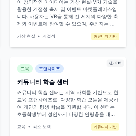
이 창의적인 아이디어는 가상 현실(VR) 기술을
활용한 계절성 축제 및 이벤트 마켓플레이스입
니다. 사용자는 VR을 통해 전 세계의 다양한 축
제와 이벤트에 참여할 수 있으며, 주최자는 이
를 통해 더 많은 관객을 유치할 수 있습니다. 주
가상 현실
•
계절성
커뮤니티 기반
요 고객은 기술에 관심이 많고 새로운 경험을
찾는 20-40대의 젊은 층이며, 수익 모델은 티
켓 판매 수수료 및 광고 수익을 통해 이루어집
니다.
315
교육
프랜차이즈
커뮤니티 학습 센터
커뮤니티 학습 센터는 지역 사회를 기반으로 한
교육 프랜차이즈로, 다양한 학습 모듈을 제공하
여 개인의 평생 학습을 지원합니다. 이 센터는
초등학생부터 성인까지 다양한 연령층을 대상
으로 하며, 자기 계발 및 전문성 향상을 위한 맞
교육
•
최소 노력
커뮤니티 기반
춤형 교육을 제공합니다. 주요 수익 모델은 수