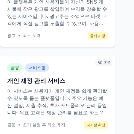
이 플랫폼은 개인 사용자들이 자신의 SNS 게
시물에 작은 광고를 삽입하여 수익을 창출할 수
있는 서비스입니다. 광고주는 소액으로 타겟 고
객에게 직접 광고를 노출할 수 있으며, 사용자
들은 게시물의 노출 수에 따라 수익을 얻습니
광고
•
최소 노력
틈새 시장
다. 주요 타겟 고객은 소규모 사업자 및 개인 크
리에이터들로, 저렴한 비용으로 광고 효과를 극
대화할 수 있습니다.
312
금융
서비스형
개인 재정 관리 서비스
이 서비스는 사용자가 개인 재정을 쉽게 관리할
수 있도록 돕는 플랫폼입니다. 주요 기능은 예
산 설정, 지출 추적, 투자 포트폴리오 관리 등입
니다. 목표 고객은 재정 관리를 필요로 하는 20
대부터 40대의 직장인들입니다. 수익 모델은
금융
•
초기 설정 후 최소 유지
디지털 확장
프리미엄 구독 서비스와 광고 수익을 기반으로