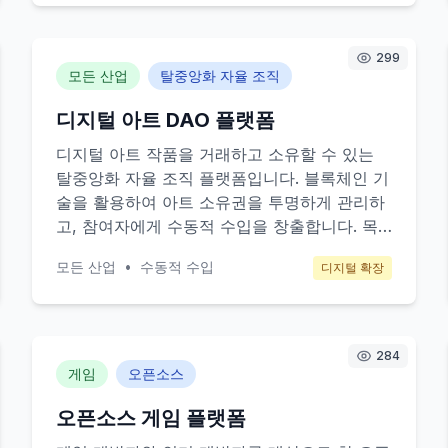
강료와 회원제 기반으로 운영되며, 지역 내 교
육 전문가들과 협력하여 강의 및 워크숍을 진행
합니다.
299
모든 산업
탈중앙화 자율 조직
디지털 아트 DAO 플랫폼
디지털 아트 작품을 거래하고 소유할 수 있는
탈중앙화 자율 조직 플랫폼입니다. 블록체인 기
술을 활용하여 아트 소유권을 투명하게 관리하
고, 참여자에게 수동적 수입을 창출합니다. 목
표 고객은 디지털 아트를 수집하고 투자하려는
모든 산업
•
수동적 수입
디지털 확장
개인 및 기관입니다.
284
게임
오픈소스
오픈소스 게임 플랫폼