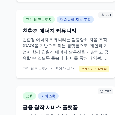
로부터 수익을 창출합니다.
301
그린 테크놀로지
탈중앙화 자율 조직
친환경 에너지 커뮤니티
친환경 에너지 커뮤니티는 탈중앙화 자율 조직
(DAO)을 기반으로 하는 플랫폼으로, 개인과 기
업이 함께 친환경 에너지 솔루션을 개발하고 공
유할 수 있도록 돕습니다. 이를 통해 태양광, 풍
력 등 재생 가능 에너지 프로젝트를 지원하고,
그린 테크놀로지
•
유연한 시간
프랜차이즈 잠재력
지역 사회의 에너지 독립을 촉진합니다. 주요
목표 고객은 환경 보호에 관심이 많은 개인, 소
규모 비즈니스 및 지역 커뮤니티입니다. 수익
모델은 회원 가입비, 프로젝트 참여비, 그리고
287
에너지 절약을 통한 비용 절감입니다.
금융
서비스형
금융 창작 서비스 플랫폼